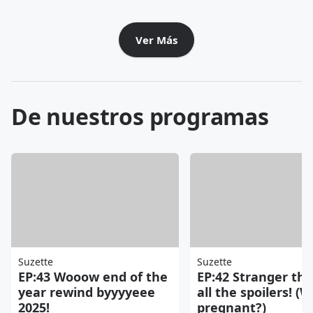
Ver Más
De nuestros programas
Suzette
Suzette
EP:43 Wooow end of the
EP:42 Stranger thi
year rewind byyyyeee
all the spoilers! (W
2025!
pregnant?)