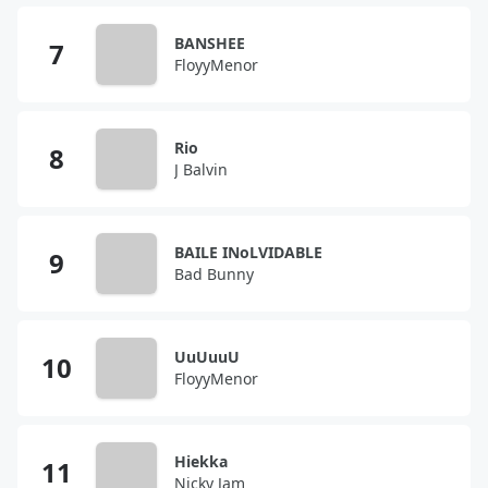
BANSHEE
FloyyMenor
Rio
J Balvin
BAILE INoLVIDABLE
Bad Bunny
UuUuuU
FloyyMenor
Hiekka
Nicky Jam